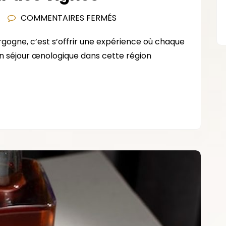
SUR
COMMENTAIRES FERMÉS
SÉJOUR
gogne, c’est s’offrir une expérience où chaque
DANS
Un séjour œnologique dans cette région
UN
VIGNOBLE
DE
BOURGOGNE
:
IMMERSION
AU
CŒUR
DES
VIGNES