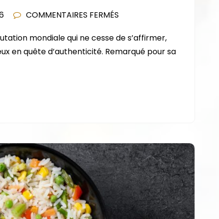
SUR
6
COMMENTAIRES FERMÉS
WHISKY
utation mondiale qui ne cesse de s’affirmer,
ÉCOSSAIS
eux en quête d’authenticité. Remarqué pour sa
:
POURQUOI
EST-
IL
CONSIDÉRÉ
COMME
L’UN
DES
MEILLEURS
AU
MONDE
?