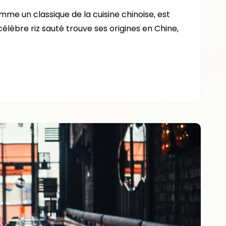
L’HISTOIRE
mme un classique de la cuisine chinoise, est
FASCINANTE
 célèbre riz sauté trouve ses origines en Chine,
DU
RIZ
CANTONAIS
:
DE
LA
CHINE
AU
MONDE
!