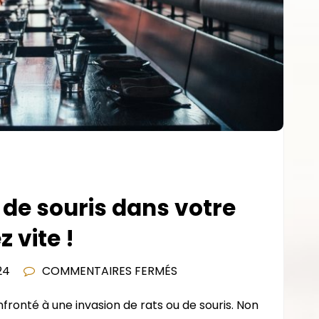
 de souris dans votre
 vite !
SUR
24
COMMENTAIRES FERMÉS
INVASION
ronté à une invasion de rats ou de souris. Non
DE