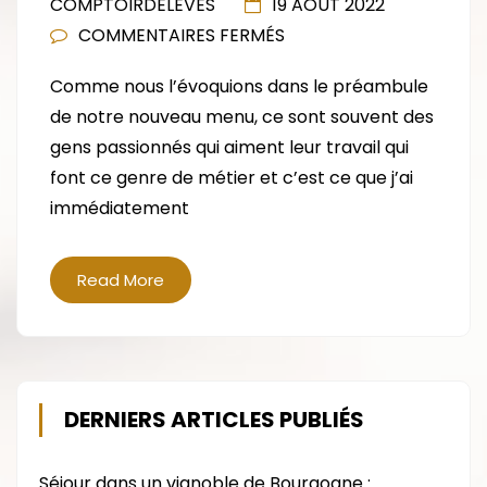
COMPTOIRDELEVES
19 AOÛT 2022
SUR
COMMENTAIRES FERMÉS
LES
Comme nous l’évoquions dans le préambule
CHÊVRES
de notre nouveau menu, ce sont souvent des
DU
gens passionnés qui aiment leur travail qui
SALAVES
font ce genre de métier et c’est ce que j’ai
:
immédiatement
DÉCOUVERTE
Read More
DERNIERS ARTICLES PUBLIÉS
Séjour dans un vignoble de Bourgogne :