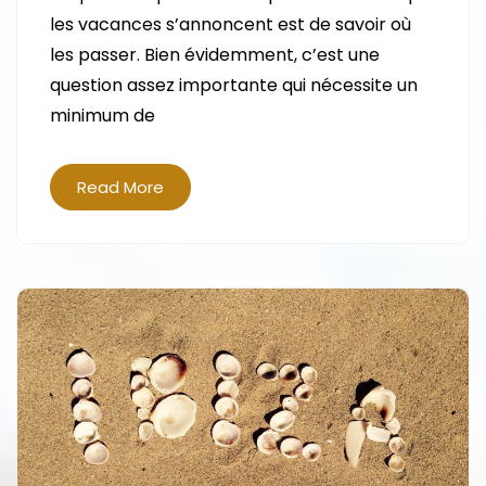
EN
les vacances s’annoncent est de savoir où
FAMILLE
les passer. Bien évidemment, c’est une
:
question assez importante qui nécessite un
POURQUOI
minimum de
CHOISIR
LE
LANGUEDOC-
Read More
ROUSSILLON
?