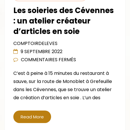
Les soieries des Cévennes
: un atelier créateur
d’articles en soie
COMPTOIRDELEVES
9 SEPTEMBRE 2022
SUR
COMMENTAIRES FERMÉS
LES
C’est à peine à 15 minutes du restaurant à
SOIERIES
sauve, sur la route de Monoblet à Grefeuille
DES
dans les Cévennes, que se trouve un atelier
CÉVENNES
de création d’articles en soie . L’un des
:
UN
ATELIER
Read More
CRÉATEUR