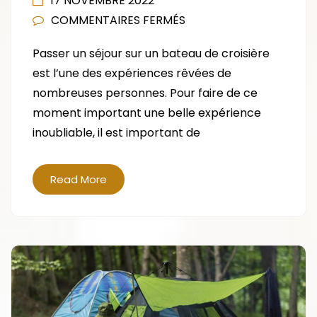
17 NOVEMBRE 2022
SUR
COMMENTAIRES FERMÉS
AVEC
Passer un séjour sur un bateau de croisière
QUI
est l’une des expériences rêvées de
PARTIR
nombreuses personnes. Pour faire de ce
EN
moment important une belle expérience
CROISIÈRE
inoubliable, il est important de
?
Read More