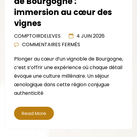
de Bourgogne :
immersion au cœur des
vignes
COMPTOIRDELEVES
4 JUIN 2026
SUR
COMMENTAIRES FERMÉS
SÉJOUR
Plonger au cœur d’un vignoble de Bourgogne,
DANS
c’est s’offrir une expérience où chaque détail
UN
évoque une culture millénaire. Un séjour
VIGNOBLE
œnologique dans cette région conjugue
DE
authenticité
BOURGOGNE
:
IMMERSION
Read More
AU
CŒUR