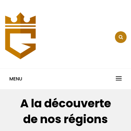
Skip
to
content
LE COMPTOIR DE
L' EVESQUE :
MENU
RESTAURANT ET
SERVICES + BLOG
A la découverte
de nos régions