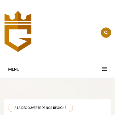
Skip
to
content
LE COMPTOIR DE
L' EVESQUE :
MENU
RESTAURANT ET
SERVICES + BLOG
A LA DÉCOUVERTE DE NOS RÉGIONS